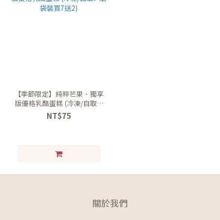
【季節限定】純粹芒果．獨享
版優格乳酪蛋糕 (冷凍/自取➤
紙袋裝買7送2)
NT$75
關於我們