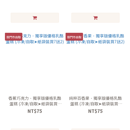
限門市自取
限門市自取
香蕉巧克力．獨享版優格乳酪
純粹百香果．獨享版優格乳酪
蛋糕 (冷凍/自取➤紙袋裝買7
蛋糕 (冷凍/自取➤紙袋裝買7
送2)
送2)
NT$75
NT$75