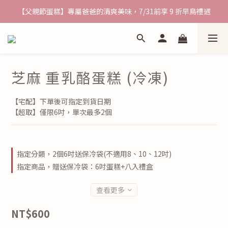
【父親節蛋糕】專屬爸爸的清爽美味，7/31前享 9 折早鳥禮遇
熱銷九宮格~ 宅配優惠送到家
熱銷九宮格~ 宅配優惠送到家
芝麻 重乳酪蛋糕 (冷凍)
【宅配】下單後可指定到貨日期
【超取】僅限6吋，單次最多2個
指定分類，2個6吋送保冷袋(不適用8、10、12吋)
指定商品，贈送保冷袋：6吋蛋糕+八入禮盒
查看更多
NT$600