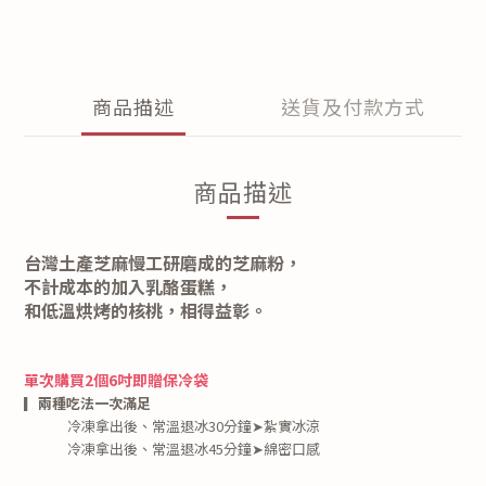
商品描述
送貨及付款方式
商品描述
台灣土產芝麻慢工研磨成的芝麻粉，
不計成本的加入乳酪蛋糕，
和低溫烘烤的核桃，相得益彰。
單次購買2個6吋即贈保冷袋
▎
兩種吃法一次滿足
冷凍拿出後、常溫退冰30分鐘➤紮實冰涼
冷凍拿出後、常溫退冰45分鐘
➤綿密口感