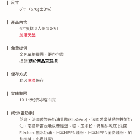
▎尺寸
6
吋 （67
0g
±3%
）
▎產品內含
6吋蛋糕-
5
人份
叉盤組
加購叉盤
▎免費提供
金色單根蠟燭、緞帶包裝
提袋(
請於商品頁選擇
)
▎保存方式
務必
冷
凍
保存
▎賞味期限
10-14天(依冰箱冷度)
▎成份(
蛋奶素)
芝麻、
法國愛樂薇奶油乳酪(Elle&Vire)、
法國愛樂薇動物性鮮奶
油、
南投新畜走地放養雞蛋、糖、玉米粉、
特製餅乾底
(
法國
Fléchard無水奶油、日本NIPPN麵粉、日本NIPPN全麥麵粉、加
州核桃、小農蜂蜜)