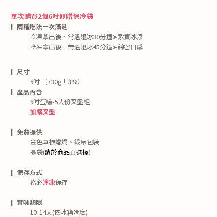
單次購買2個6吋即贈保冷袋
▎
兩種吃法一次滿足
冷凍拿出後、常溫退冰30分鐘➤紮實冰涼
冷凍拿出後、常溫退冰45分鐘
➤綿密口感
▎尺寸
6
吋 （730
g
±3%
）
▎產品內含
6吋蛋糕-
5
人份
叉盤組
加購叉盤
▎免費提供
金色單根蠟燭、緞帶包裝
提袋(
請於商品頁選擇
)
▎保存方式
務必
冷
凍
保存
▎賞味期限
10-14天(依冰箱冷度)