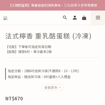
【父親節蛋糕】專屬爸爸的清爽美味，7/31前享 9 折早鳥禮遇
熱銷九宮格~ 宅配優惠送到家
熱銷九宮格~ 宅配優惠送到家
法式檸香 重乳酪蛋糕 (冷凍)
【宅配】下單後可指定到貨日期
【超取】僅限6吋，單次最多2個
指定分類，2個6吋送保冷袋(不適用8、10、12吋)
指定商品，贈送保冷袋：6吋蛋糕+八入禮盒
查看更多
NT$670