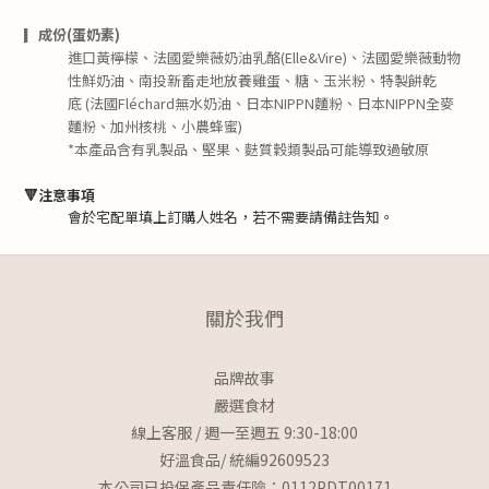
▎成份(
蛋奶素)
進口黃檸檬、
法國愛樂薇奶油乳酪(Elle&Vire)、
法國愛樂薇動物
性鮮奶油、
南投新畜走地放養雞蛋、糖、玉米粉、
特製餅乾
底
(
法國Fléchard無水奶油、日本NIPPN麵粉、日本NIPPN全麥
麵粉、加州核桃、小農蜂蜜)
*
本產品含有乳製品、堅果、麩質穀類製品可能導致過敏原
🔻注意事項
會於宅配單填上訂購人姓名，若不需要請備註告知。
關於我們
品牌故事
嚴選食材
線上客服 / 週一至週五 9:30-18:00
好溫食品/ 統編92609523
本公司已投保產品責任險：0112PDT00171