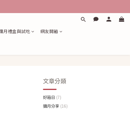
彌月禮盒與試吃
網友開箱
文章分類
好箱日
(7)
彌月分享
(16)