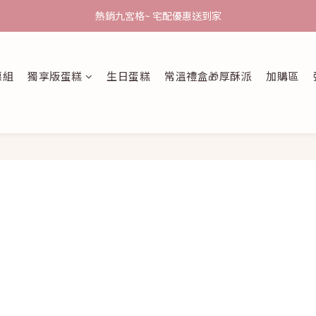
熱銷九宮格~ 宅配優惠送到家
熱銷九宮格~ 宅配優惠送到家
彌月半價試吃
惠組
獨享版蛋糕
生日蛋糕
常溫禮盒🎁厚酥派
加購區
【父親節蛋糕】專屬爸爸的清爽美味，7/31前享 9 折早鳥禮遇
熱銷九宮格~ 宅配優惠送到家