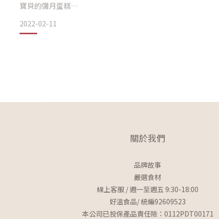
寶貝的彌月蛋糕
網路上琳瑯滿目的彌月蛋糕
試吃彌月蛋糕「透明烤箱」
2022-02-11
這次選擇的是透明烤箱
某天在臉書看到透明烤箱．Reliable Oven整個被圈粉
每個口味都好誘人
第一眼就被蛋糕的樣子吸引
網站內的蛋糕照片整個超美
對於選擇困難的障礙頗考驗
顏色很繽紛還有12種口味可以選擇
不管是店內擺設還是蛋糕本人
香蕉巧克力、蜂蜜金桔、法式檸香..小小顆清爽無負擔
所以一看到直接就決定下訂
歐 看到就是會愛上的那種
獻給那些一路支持的親友
這次是買7+1的禮盒附提袋
所以立馬詢問客服小編如何訂購試吃
還送彌月小卡又免運，滿額又再打折
關於我們
真心覺得超級划算買到賺到又好吃
品牌故事
#
嚴選食材
線上客服 / 週一至週五 9:30-18:00
每個年紀都適合口味的蛋糕
好溫食品/ 統編92609523
2.3寸獨享版一人一個剛剛好
本公司已投保產品責任險：0112PDT00171