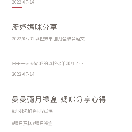
2022-07-14
一個月長肉不少
月子中心最後一天收到紀錄本
彥妤媽咪分享
看著裡面各種表情包一個笑噴太可愛太療癒了
2022/05/31 以橙弟弟 彌月蛋糕開箱文
雖這幾天突發狀況搞得好忙碌
日子一天天過 我的以橙弟弟滿月了
臨時被通知跑急診真的很挫
2022-07-14
麻麻我在弟弟還沒出生就開始尋覓弟弟的滿月蛋糕
疫情期間導致必須漫漫等待檢測
雖然傳統男寶送油飯女寶送蛋糕
通關進了病嬰室後連爹娘都無法探視
曼曼彌月禮盒-媽咪分享心得
但麻麻我愛吃蛋糕所以不好意思囉
不過也算小事化無
#透明烤箱 #中壢蛋糕
私心就選擇蛋糕跟大家分享辣
盼接下來平安順利
#彌月蛋糕 #彌月禮盒