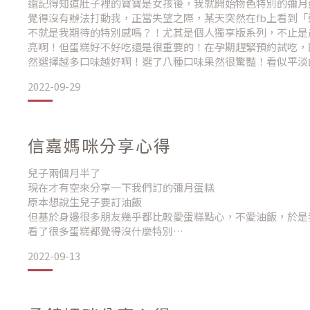
還記得知道肚子裡的寶寶是女孩後，我就開始物色特別的彌月
大推這間的彌月禮盒哦
省去了甜點寄送上及保存的問題
覺得沒有辦法打動我，正當失望之際，某天突然在fb上看到
#透明烤箱
不就是我期待的特別感嗎？！尤其是個人獨享版系列，不止是
#彌月禮盒
而宅配也能指定送達時間十分便利
亮啊！但蛋糕好不好吃還是很重要的！在孕期趕緊預約試吃，
#彌月蛋糕
然選擇越多口味越好啊！選了八種口味果然很驚豔！看似平淡
這就敲定了我們的彌月蛋糕—透明烤箱
不會太酸不會太甜，完全就是剛剛好！老公吃到巧克力口味立
2022-09-29
選！經過一番評比之後我們選定了五種口味當彌月禮盒，分別
選用的是六入禮盒
信嘉媽咪分享心得
綁上可愛的藍緞帶
兒子兩個月半了
整體簡雅又大方
現在才有空來分享一下我們訂的彌月蛋糕
原本想說生兒子要訂油飯
上面的彌月小卡
但基於身邊很多朋友幾乎都比較愛蛋糕點心，不愛油飯，於是
看了很多蛋糕都覺得沒什麼特別
則是美遍部一來一回耐心討論而製成
然後看到有人推薦透明烤箱這間
2022-09-13
總共有12種口味的優格乳酪跟重乳酪
整個繽紛的色彩馬上吸引我跟先生想要吃的慾望
加上它是可以直接拿起來吃
很開心選到大家開箱好評的
對於可能剛好在上班或是想要分享給周遭親友的朋友們來說是