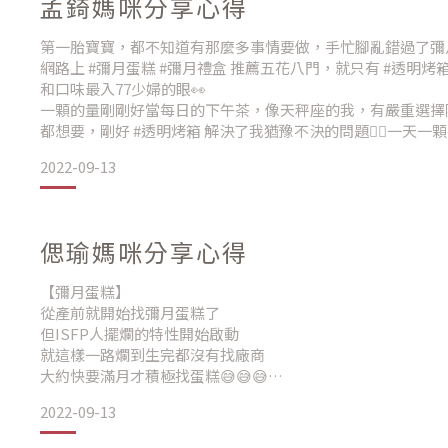
孟錡媽咪分享心得
而且包裝外觀上也非常適合送禮
還可以附上孩子的照片
第一胎寶寶，都不知道有那麼多事情要做，手忙腳亂錯過了彌月
我們連試吃都沒有就直接網路上跟他們接洽下定
網路上 #彌月蛋糕 #彌月禮盒 推薦五花八門，就只有 #透明烤箱rel
訂了一百多盒
和口味最入77少婦的眼👀
而且口味請他
一顆的量剛剛好當每日的下午茶，像天秤座的我，有嚴重選擇
都想要，剛好 #透明烤箱 解決了我猶豫不決的問題👍🏻一天一
77少婦的每個朋友都說好吃😋
2022-09-13
玫瑰紅茶口味、純粹玫莓口味都好多人誇獎，77特別選了一
酪蛋糕做得夠綿密、夠香濃，上面搭配什麼口味我覺得都很加
偲瑜媽咪分享心得
【彌月蛋糕】
從產前就開始找彌月蛋糕了
但ISFP人擺爛的特性開始啟動
就這樣一路爛到生完都沒有找廠商
大約快要滿月才積極找蛋糕😅😅😅
真的是ISFP都要壓線才積極處理事情
2022-09-13
在一堆蛋糕推薦裡面終於找到