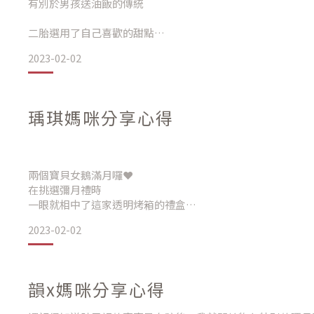
有別於男孩送油飯的傳統
二胎選用了自己喜歡的甜點
2023-02-02
在網路上搜尋許久
瑀琪媽咪分享心得
看見一家又一家的甜點店
都具有各自的特色與亮點
兩個寶貝女鵝滿月囉❤️
且冷藏或常溫的選擇
在挑選彌月禮時
一眼就相中了這家透明烤箱的禮盒
也是當初最大的考量點
蛋糕分為乳酪和優格系列
2023-02-02
可以隨意搭配
不只包裝有質感，口味更是好吃
想要找一款讓大家都喜歡的甜點
過年前總是宅配最忙的時候
韻x媽咪分享心得
感謝店家協助
剛好又在住家不遠處
讓這份心意能順利傳遞給親朋好友