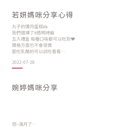
@reliableoven_ 的乳酪蛋糕！！！
6種口味總有一種對你胃😘
若妍媽咪分享心得
有13種口味可以選
我選了百香果/法式檸香/玫瑰紅茶/玫莓/抹茶/芒果
丸子的彌月蛋糕🍰
個人最愛玫瑰紅茶😍不會太甜剛剛好
我們選擇了#透明烤箱
五入禮盒 每種口味都可以吃到❤️
我很有種的不試吃就訂了
價格方面也不會很貴
收到的朋友也都跟我說好好吃😛
愛吃乳酪的可以試吃看看
自己也有訂一份吃吃看
2022-07-28
黃色那顆酸甜香味很足跟白色那顆類似～不會膩很爽口
像很久沒吃甜點一樣
兩顆紅色的莓果風味足夠，不會有那種吃了沒味道或太酸太甜
一開封就迅速吃光
喜歡！
婉婷媽咪分享
提拉米蘇那顆可可粉很香下層綿密，不會覺得吃了很膩，吃完
整體～雖然每一顆幾乎都是酸甜風味，但是都各具特色，是小
口味👍🏻
第一顆是蜂蜜金吉
第二顆是純粹草莓🍓
第三顆是純粹玫莓
悠~滿月了
第四顆是純粹檸檬🍋
第五顆是巧