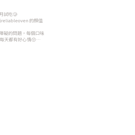
試吃🥲
iableoven 的顏值
障礙的問題，每個口味
顆每天都有好心情😚
顆原味，其實基底原味乳
分