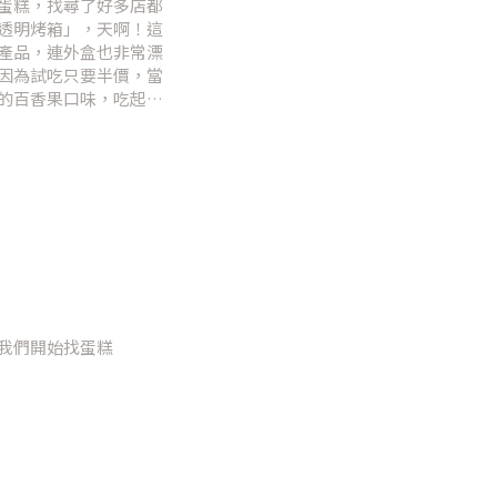
蛋糕，找尋了好多店都
「透明烤箱」，天啊！這
產品，連外盒也非常漂
因為試吃只要半價，當
的百香果口味，吃起來
刻說：這個口味一定要
我們開始找蛋糕
最方便的